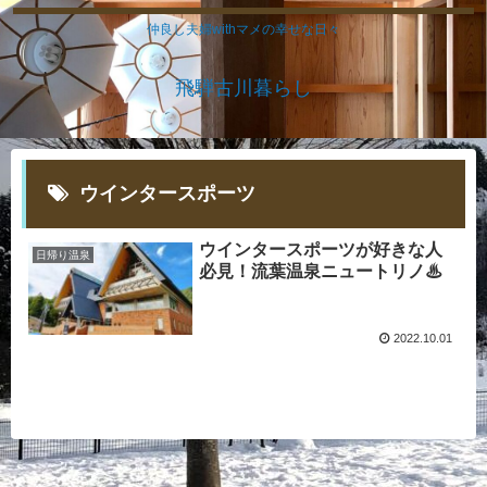
仲良し夫婦withマメの幸せな日々
飛騨古川暮らし
ウインタースポーツ
ウインタースポーツが好きな人
日帰り温泉
必見！流葉温泉ニュートリノ♨
2022.10.01