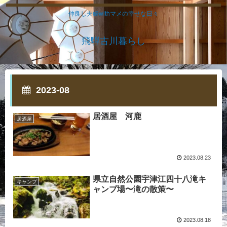
仲良し夫婦withマメの幸せな日々
飛騨古川暮らし
2023-08
居酒屋 河鹿
居酒屋
2023.08.23
県立自然公園宇津江四十八滝キ
キャンプ
ャンプ場〜滝の散策〜
2023.08.18