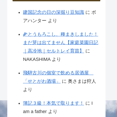
建国記念の日の深掘り豆知識
に
ボ
アハンター
より
🌽とうもろこし、種まきしました！
まだ芽は出てません【家庭菜園日記
｜高冷地｜セルトレイ育苗】
に
NAKASHIMA
より
飛騨古川の個室で飲める居酒屋
「せとがわ酒場」
に
奥さまは狩人
より
簿記３級！本気で取ります！
に
I
am a father
より