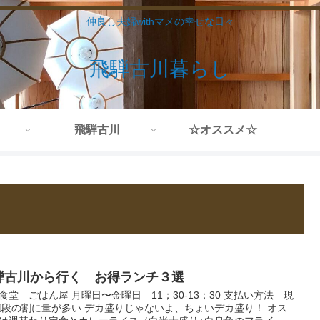
仲良し夫婦withマメの幸せな日々
飛騨古川暮らし
飛騨古川
☆オススメ☆
騨古川から行く お得ランチ３選
食堂 ごはん屋 月曜日〜金曜日 11；30-13；30 支払い方法 現
値段の割に量が多い デカ盛りじゃないよ、ちょいデカ盛り！ オス