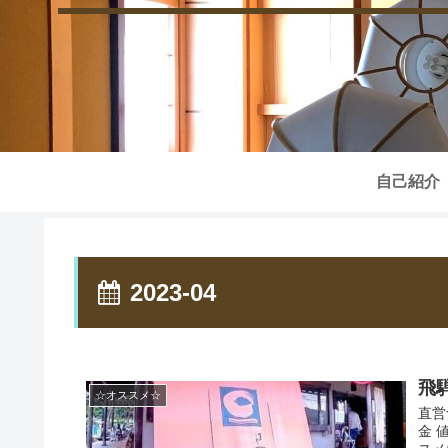
自己紹介
2023-04
飛
☆オススメ☆
直営
金 