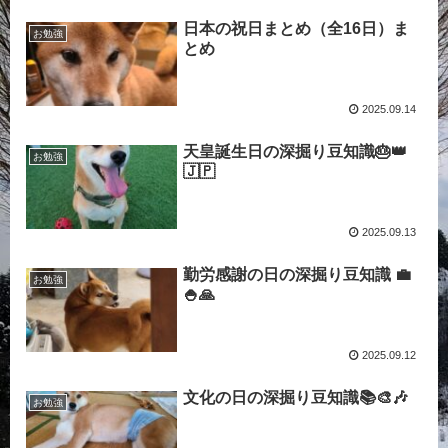
日本の祝日まとめ（全16日）ま
お勉強
とめ
2025.09.14
天皇誕生日の深掘り豆知識🎂👑
お勉強
🇯🇵
2025.09.13
勤労感謝の日の深掘り豆知識 💼
お勉強
🍚🙏
2025.09.12
文化の日の深掘り豆知識📚🎨🎶
お勉強