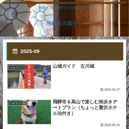
仲良し夫婦withマメの幸せな日々
飛騨古川暮らし
2025-09
山城ガイド 古川城
☆オススメ☆
2025.09.27
飛騨市＆高山で楽しむ街歩きデ
☆オススメ☆
ートプラン（ちょっと贅沢ホテ
ル泊付き）
2025.09.16