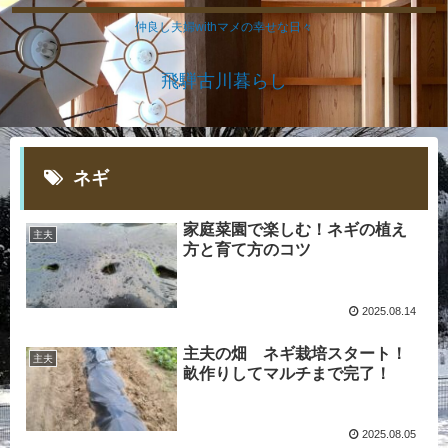
仲良し夫婦withマメの幸せな日々
飛騨古川暮らし
ネギ
家庭菜園で楽しむ！ネギの植え
主夫
方と育て方のコツ
2025.08.14
主夫の畑 ネギ栽培スタート！
主夫
畝作りしてマルチまで完了！
2025.08.05