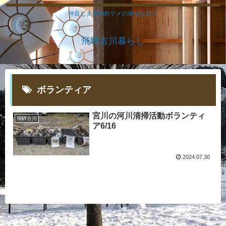
仲良し夫婦withマメの幸せな日々
飛騨古川暮らし
ボランティア
宮川の河川清掃活動ボランティ
飛騨古川
ア6/16
2024.07.30