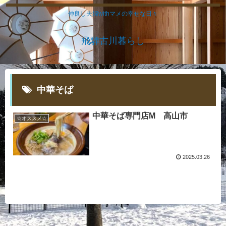
仲良し夫婦withマメの幸せな日々
飛騨古川暮らし
中華そば
中華そば専門店M 高山市
☆オススメ☆
2025.03.26