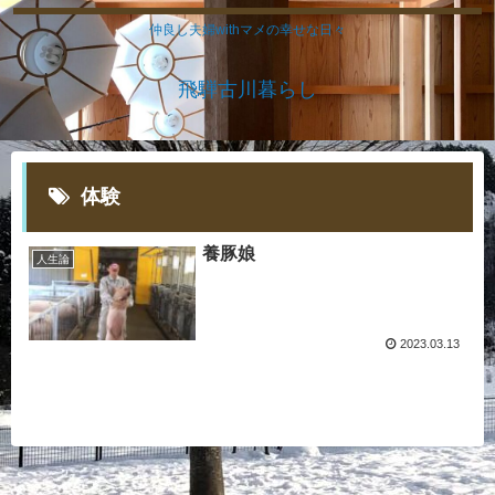
仲良し夫婦withマメの幸せな日々
飛騨古川暮らし
体験
養豚娘
人生論
2023.03.13