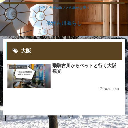
仲良し夫婦withマメの幸せな日々
飛騨古川暮らし
大阪
飛騨古川からペットと行く大阪
☆オススメ☆
観光
2024.11.04