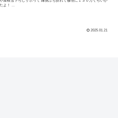
や屋根雪下ろしサボって 縁側ぶち折れて修理に１３０万くらいか
よ！ ...
2025.01.21