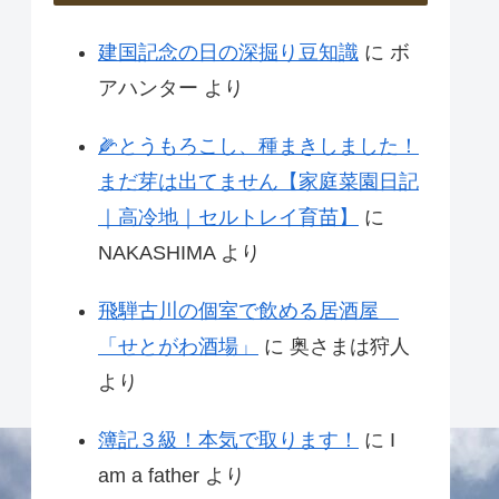
建国記念の日の深掘り豆知識
に
ボ
アハンター
より
🌽とうもろこし、種まきしました！
まだ芽は出てません【家庭菜園日記
｜高冷地｜セルトレイ育苗】
に
NAKASHIMA
より
飛騨古川の個室で飲める居酒屋
「せとがわ酒場」
に
奥さまは狩人
より
簿記３級！本気で取ります！
に
I
am a father
より