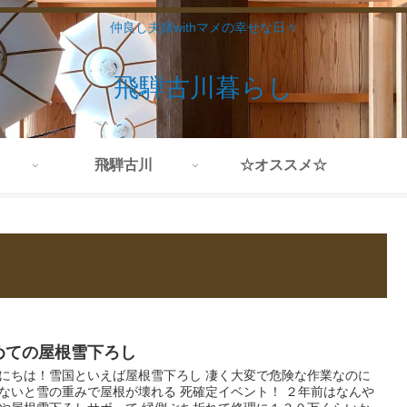
仲良し夫婦withマメの幸せな日々
飛騨古川暮らし
飛騨古川
☆オススメ☆
めての屋根雪下ろし
にちは！雪国といえば屋根雪下ろし 凄く大変で危険な作業なのに
ないと雪の重みで屋根が壊れる 死確定イベント！ ２年前はなんや