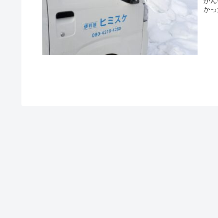
かん
かった