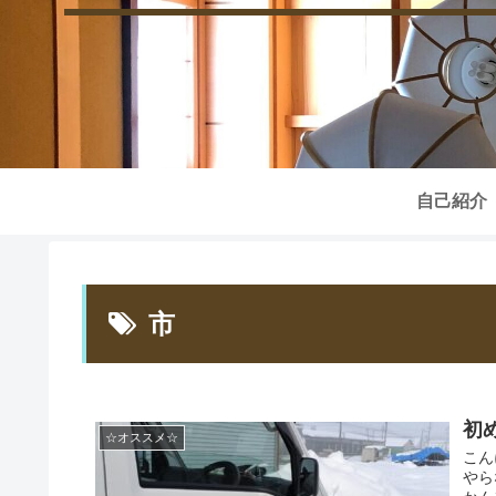
自己紹介
市
初
☆オススメ☆
こん
やら