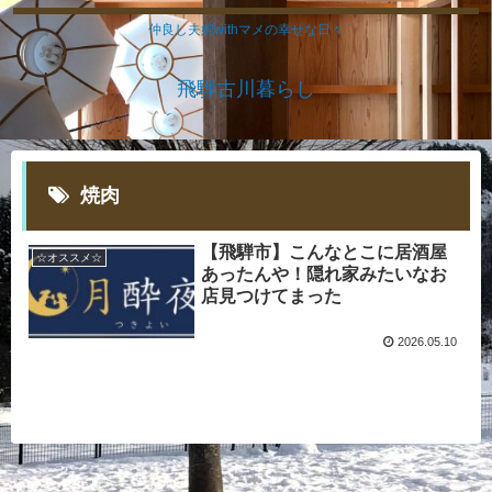
仲良し夫婦withマメの幸せな日々
飛騨古川暮らし
焼肉
【飛騨市】こんなとこに居酒屋
☆オススメ☆
あったんや！隠れ家みたいなお
店見つけてまった
2026.05.10