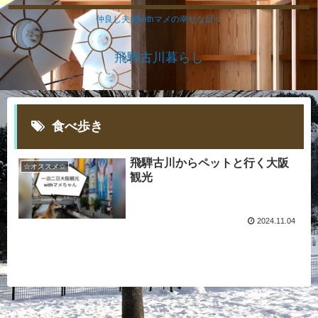
仲良し夫婦withマメの幸せな日々
飛騨古川暮らし
食べ歩き
飛騨古川からペットと行く大阪
☆オススメ☆
観光
2024.11.04