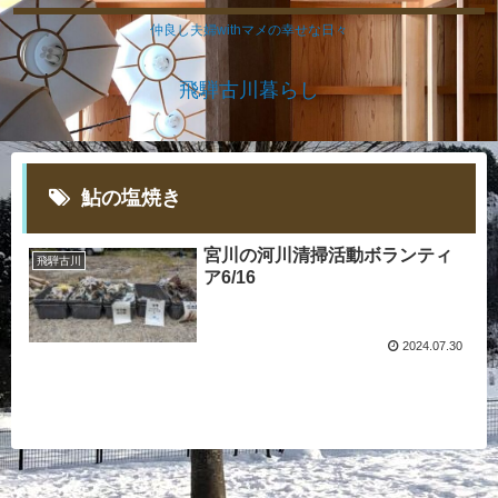
仲良し夫婦withマメの幸せな日々
飛騨古川暮らし
鮎の塩焼き
宮川の河川清掃活動ボランティ
飛騨古川
ア6/16
2024.07.30