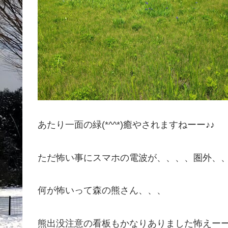
あたり一面の緑(*^^*)癒やされますねーー♪♪
ただ怖い事にスマホの電波が、、、、圏外、
何が怖いって森の熊さん、、、
熊出没注意の看板もかなりありました怖えー