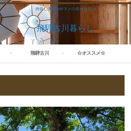
仲良し夫婦withマメの幸せな日々
飛騨古川暮らし
飛騨古川
☆オススメ☆