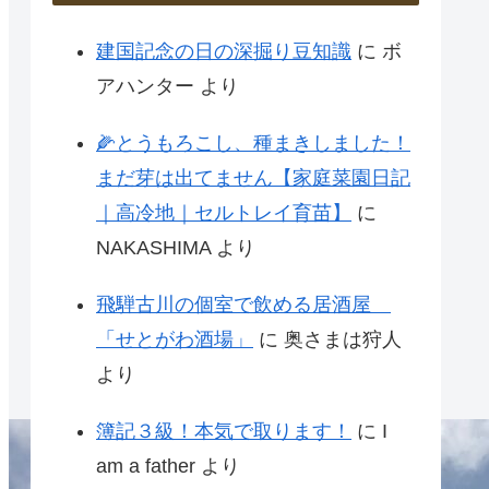
建国記念の日の深掘り豆知識
に
ボ
アハンター
より
🌽とうもろこし、種まきしました！
まだ芽は出てません【家庭菜園日記
｜高冷地｜セルトレイ育苗】
に
NAKASHIMA
より
飛騨古川の個室で飲める居酒屋
「せとがわ酒場」
に
奥さまは狩人
より
簿記３級！本気で取ります！
に
I
am a father
より