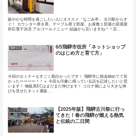
賑やかな時間を過ごしたい人にオススメ「なごみ亭」 古川駅からす
ぐ！ カウンター席８席。テーブル席２部屋。お座敷１部屋の居酒屋
対応電子決済 アルコールメニュー 結論から言いますね＾＾店...
6/5飛騨市役所「ネットショップ
飛騨古川
のはじめ方と育て方」
今回のセミナーもすごく面白かったです！ 飛騨市に税金納めてて良
かったーーーー＾＾ｖ 今回も印象に残っている話を記述したいと思
います！ 物販系ECはまだまだ伸びます！ コロナ禍により大きな伸
びを見せたネット通販 ...
【2025年版】飛騨古川祭に行っ
☆オススメ☆
てきた！春の飛騨が燃える熱気
と伝統の二日間