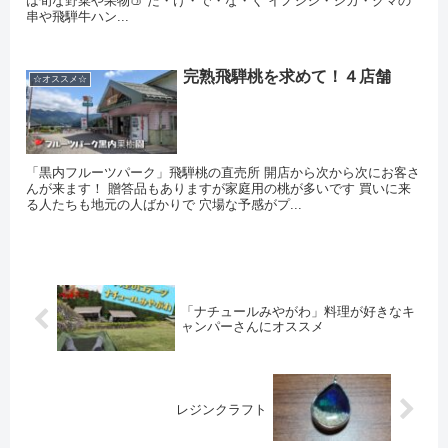
は旬な野菜や果物🍑 だ・け・で・な・く イノシシ・シカ・クマの
串や飛騨牛ハン...
完熟飛騨桃を求めて！４店舗
☆オススメ☆
「黒内フルーツパーク」飛騨桃の直売所 開店から次から次にお客さ
んが来ます！ 贈答品もありますが家庭用の桃が多いです 買いに来
る人たちも地元の人ばかりで 穴場な予感がプ...
「ナチュールみやがわ」料理が好きなキ
ャンパーさんにオススメ
レジンクラフト