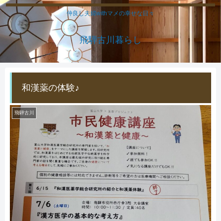
仲良し夫婦withマメの幸せな日々
飛騨古川暮らし
和漢薬の体験♪
飛騨古川