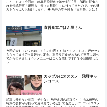
こんにちは！今回は、岐阜県飛騨市で毎年4月19日・20日に開催さ
れる伝統行事「飛騨古川祭（古川祭）」に行ってきたので、その魅
力をたっぷりお届けします。 ◆ 飛騨の春を彩る「古川祭」とは？
...
直営食堂ごはん屋さん
☆オススメ☆
今回紹介していくのはこちらのお店！！ 嫁とちょこちょこ行かせて
もらってます(^^) 日替わり定食、週替り定食があるので事前に調べ
てから行きましょう♪ メニューはこんな感じです(^^) 今回投稿しよ
う...
カップルにオススメ 飛騨キャ
☆オススメ☆
ンコース
絶対に外せない産直「そやな」 飛騨古川の産直です！ 地元飛騨の
時期の食材がが揃っており見ているだけでも楽しい(*^_^*) オススメ