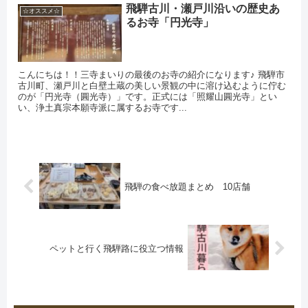
飛騨古川・瀬戸川沿いの歴史あ
☆オススメ☆
るお寺「円光寺」
こんにちは！！三寺まいりの最後のお寺の紹介になります♪ 飛騨市
古川町、瀬戸川と白壁土蔵の美しい景観の中に溶け込むように佇む
のが「円光寺（圓光寺）」です。正式には「照耀山圓光寺」とい
い、浄土真宗本願寺派に属するお寺です...
飛騨の食べ放題まとめ 10店舗
ペットと行く飛騨路に役立つ情報