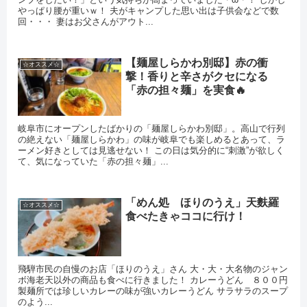
やっぱり腰が重いｗ！ 夫がキャンプした思い出は子供会などで数
回・・・ 妻はお父さんがアウト...
【麺屋しらかわ別邸】赤の衝
☆オススメ☆
撃！香りと辛さがクセになる
「赤の担々麺」を実食🔥
岐阜市にオープンしたばかりの「麺屋しらかわ別邸」。高山で行列
の絶えない「麺屋しらかわ」の味が岐阜でも楽しめるとあって、ラ
ーメン好きとしては見逃せない！ この日は気分的に“刺激”が欲しく
て、気になっていた「赤の担々麺」...
「めん処 ほりのうえ」天麩羅
☆オススメ☆
食べたきゃココに行け！
飛騨市民の自慢のお店「ほりのうえ」さん 大・大・大名物のジャン
ボ海老天以外の商品も食べに行きました！ カレーうどん ８００円
製麺所では珍しいカレーの味が強いカレーうどん サラサラのスープ
のよう...