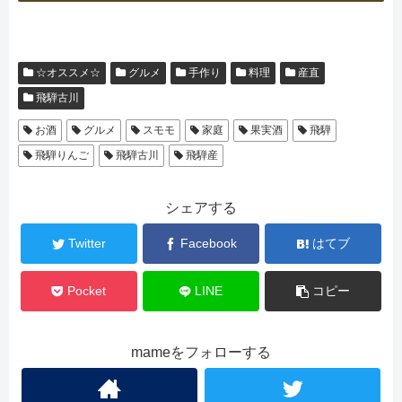
☆オススメ☆
グルメ
手作り
料理
産直
飛騨古川
お酒
グルメ
スモモ
家庭
果実酒
飛騨
飛騨りんご
飛騨古川
飛騨産
シェアする
Twitter
Facebook
はてブ
Pocket
LINE
コピー
mameをフォローする