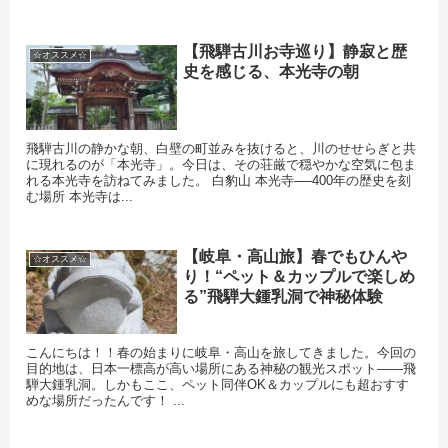
【飛騨古川お寺巡り】静寂と歴
☆オススメ☆
史を感じる、本光寺の朝
飛騨古川の静かな朝、白壁の町並みを抜けると、川のせせらぎと共
に現れるのが「本光寺」。今日は、その荘厳で穏やかな空気に包ま
れる本光寺を訪ねてみました。 白豹山 本光寺──400年の歴史を刻
む場所 本光寺は...
【岐阜・高山旅】春でもひんや
☆オススメ☆
り！“ペット＆カップルで楽しめ
る”飛騨大鍾乳洞で神秘体験
こんにちは！！春の始まりに岐阜・高山を旅してきました。今回の
目的地は、日本一標高が高い場所にある神秘の観光スポット――飛
騨大鍾乳洞。しかもここ、ペット同伴OK＆カップルにも超おすす
めな場所だったんです！ ...