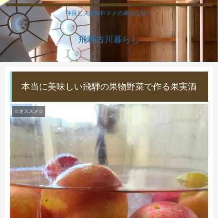
仲良し夫婦withマメの幸せな日々
飛騨古川暮らし
本当に美味しい飛騨の果物野菜で作る果実酒
☆オススメ☆