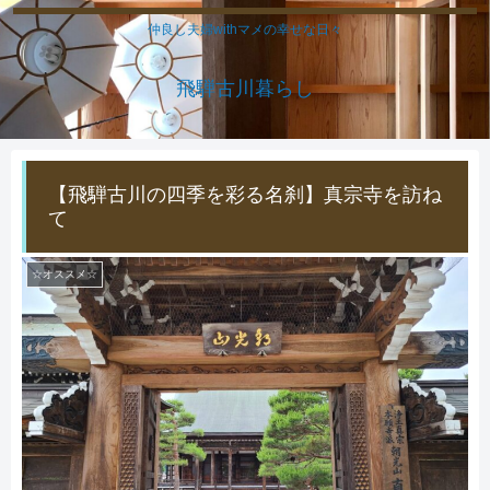
仲良し夫婦withマメの幸せな日々
飛騨古川暮らし
【飛騨古川の四季を彩る名刹】真宗寺を訪ね
て
☆オススメ☆