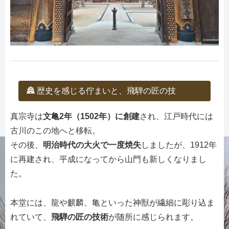
🏯 歴史を感じる佇まいと、飛騨の匠の技
真宗寺は
文亀2年（1502年）に創建
され、江戸時代には
古川のこの地へと移転。
その後、
明治時代の大火で一度焼失
しましたが、1912年
に再建され、平成になってから山門も新しくなりまし
た。
本堂には、龍や麒麟、亀といった神獣が繊細に彫り込ま
れていて、
飛騨の匠の技術
が随所に感じられます。