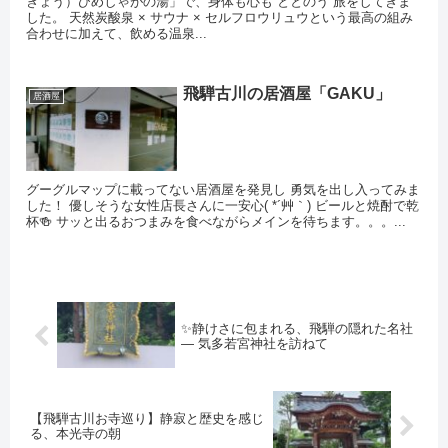
きょう）ひめしゃがの湯」で、身体も心も“ととのう”旅をしてきま
した。 天然炭酸泉 × サウナ × セルフロウリュウという最高の組み
合わせに加えて、飲める温泉...
飛騨古川の居酒屋「GAKU」
居酒屋
グーグルマップに載ってない居酒屋を発見し 勇気を出し入ってみま
した！ 優しそうな女性店長さんに一安心( *´艸｀) ビールと焼酎で乾
杯🍻 サッと出るおつまみを食べながらメインを待ちます。。。...
✨静けさに包まれる、飛騨の隠れた名社
― 気多若宮神社を訪ねて
【飛騨古川お寺巡り】静寂と歴史を感じ
る、本光寺の朝