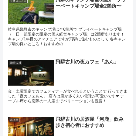
☆オススメ☆
ーベートキャンプ場全2箇所〜
岐阜県飛騨市のキャンプ場は全6箇所で プライベートキャンプ場
（一日一組限定の限定の個人経営キャンプ場）は2箇所あります！
キャンプ1年目のアマチュアですが飛騨に住むものとして 各キャン
プ場の良いところ！おすすめの...
飛騨古川の夜カフェ「あん」
飛騨古川
金・土曜限定でカフェディナーが食べれるということで 行ってきま
した「夜カフェあん」 店内は席が多く丸い電球が可愛いです❤ テ
ーブル席から窓際の一人席までバリエーションも豊富！ ...
飛騨古川の居酒屋「河鹿」飲み
居酒屋
歩き初心者におすすめ