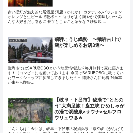
赤い提灯が魅力的な居酒屋 河鹿（かじか） カクテルのパッション
オレンジと生ビールで乾杯＾＾ 香りがよく爽やかで美味しい〜 み
んな大好きだし巻きに 長芋とじゃこと葱かな？鉄板焼 ...
飛騨こうじ織勢 〜飛騨古川で
☆オススメ☆
麹が楽しめるお店3選〜
飛騨市ではSARUBOBOという地元情報誌が 毎月無料で家に届きま
す！（コンビニにも置いてあります 今回はSARUBOBOに載ってい
たワークショップに参加してきました＾＾ 織勢さんに到着 対向車
が来たら即終...
【岐阜・下呂市】秘湯で“ととの
☆オススメ☆
う”大満足旅！巌立峡 ひめしゃが
の湯で炭酸泉×サウナ×セルフロ
ウリュウ♨🔥
こんにちは！今回は、岐阜・下呂市の秘湯温泉「巌立峡（がんだて