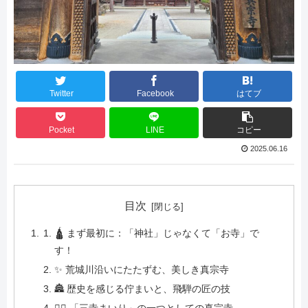
Twitter
Facebook
はてブ
Pocket
LINE
コピー
2025.06.16
目次
🛕 まず最初に：「神社」じゃなくて「お寺」で
す！
✨ 荒城川沿いにたたずむ、美しき真宗寺
🏯 歴史を感じる佇まいと、飛騨の匠の技
🧘‍♀️ 「三寺まいり」の一つとしての真宗寺