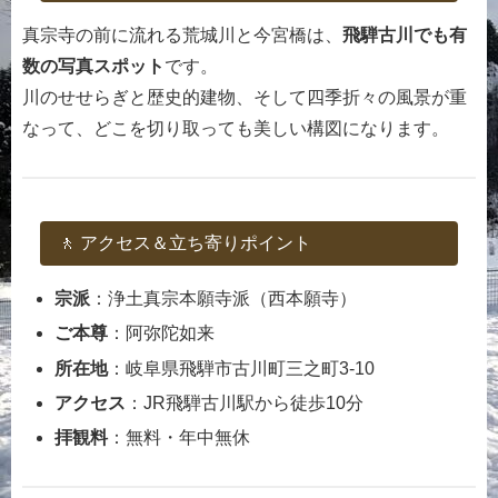
真宗寺の前に流れる荒城川と今宮橋は、
飛騨古川でも有
数の写真スポット
です。
川のせせらぎと歴史的建物、そして四季折々の風景が重
なって、どこを切り取っても美しい構図になります。
🚶 アクセス＆立ち寄りポイント
宗派
：浄土真宗本願寺派（西本願寺）
ご本尊
：阿弥陀如来
所在地
：岐阜県飛騨市古川町三之町3-10
アクセス
：JR飛騨古川駅から徒歩10分
拝観料
：無料・年中無休