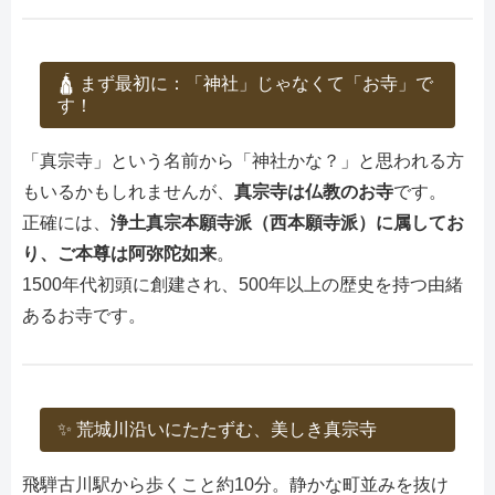
🛕 まず最初に：「神社」じゃなくて「お寺」で
す！
「真宗寺」という名前から「神社かな？」と思われる方
もいるかもしれませんが、
真宗寺は仏教のお寺
です。
正確には、
浄土真宗本願寺派（西本願寺派）に属してお
り、ご本尊は阿弥陀如来
。
1500年代初頭に創建され、500年以上の歴史を持つ由緒
あるお寺です。
✨ 荒城川沿いにたたずむ、美しき真宗寺
飛騨古川駅から歩くこと約10分。静かな町並みを抜け