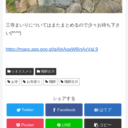
三寺まいりについてはまたまとめるので少々お待ち下さ
い(*^^*)
https://maps.app.goo.gl/qAbiAqaW6inAxVaL9
☆オススメ☆
飛騨古川
お寺
お寺巡り
飛騨
飛騨古川
シェアする
Twitter
Facebook
はてブ
Pocket
LINE
コピー