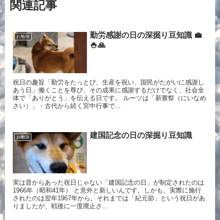
関連記事
勤労感謝の日の深掘り豆知識 💼
お勉強
🍚🙏
祝日の趣旨「勤労をたっとび、生産を祝い、国民がたがいに感謝し
あう日」働くことを尊び、その成果に感謝するだけでなく、社会全
体で「ありがとう」を伝える日です。 ルーツは「新嘗祭（にいなめ
さい）」・古代から続く宮中行事で...
建国記念の日の深掘り豆知識
お勉強
実は昔からあった祝日じゃない「建国記念の日」が制定されたのは
1966年（昭和41年） と意外と新しいんです。しかも、実際に施行
されたのは翌年1967年から。それまでは「紀元節」という祝日があ
りましたが、戦後に一度廃止さ...