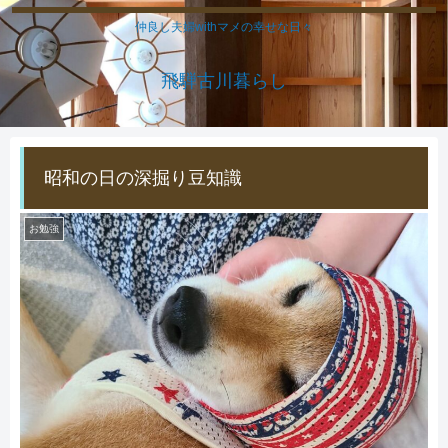
仲良し夫婦withマメの幸せな日々
飛騨古川暮らし
昭和の日の深掘り豆知識
お勉強