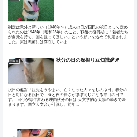
制定は意外と新しい（1948年〜）成人の日が国民の祝日として定め
られたのは1948年（昭和23年）のこと。戦後の復興期に「若者たち
が自覚を持ち、国を担ってほしい」という願いを込めて制定されま
した。実は戦前には存在していま...
秋分の日の深掘り豆知識🌾🍂
お勉強
祝日の趣旨「祖先をうやまい、亡くなった人々をしのぶ日」春分の
日と対になる祝日で、昼と夜の長さがほぼ同じになる節目の日で
す。 日付が毎年変わる理由秋分の日は 天文学的な太陽の動きで決
まります。国立天文台が計算し、前年...