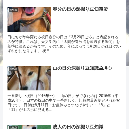
春分の日の深掘り豆知識🌸
お勉強
日にちが毎年変わる祝日春分の日は「3月20日ごろ」と表記される
のが特徴。これは、天文学的に「太陽が春分点を通過する瞬間」を
基準に決めるからです。そのため、年によって 3月20日か21日 のい
ずれかになります。 祝日...
山の日の深掘り豆知識⛰️🌲✨
お勉強
一番新しい祝日（2016年〜）「山の日」ができたのは 2016年（平
成28年）。日本の祝日の中で一番新しく、比較的最近制定された祝
日です。 日付は8月11日・お盆休みとつなげやすい・「8」と
「11」が山の形に見える...
成人の日の深掘り豆知識
お勉強