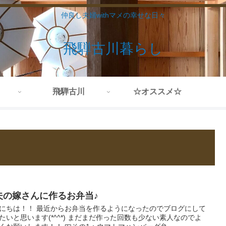
仲良し夫婦withマメの幸せな日々
飛騨古川暮らし
飛騨古川
☆オススメ☆
夫の嫁さんに作るお弁当♪
にちは！！ 最近からお弁当を作るようになったのでブログにして
たいと思います(*^^*) まだまだ作った回数も少ない素人なのでよ