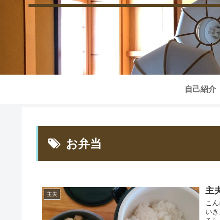
自己紹介
お弁当
主
主夫
こん
いき