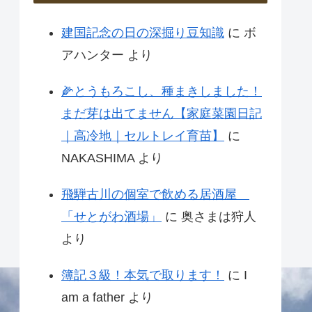
建国記念の日の深掘り豆知識
に
ボ
アハンター
より
🌽とうもろこし、種まきしました！
まだ芽は出てません【家庭菜園日記
｜高冷地｜セルトレイ育苗】
に
NAKASHIMA
より
飛騨古川の個室で飲める居酒屋
「せとがわ酒場」
に
奥さまは狩人
より
簿記３級！本気で取ります！
に
I
am a father
より