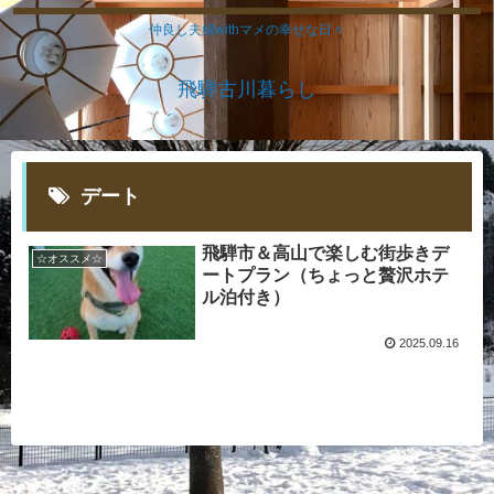
仲良し夫婦withマメの幸せな日々
飛騨古川暮らし
デート
飛騨市＆高山で楽しむ街歩きデ
☆オススメ☆
ートプラン（ちょっと贅沢ホテ
ル泊付き）
2025.09.16