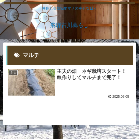
仲良し夫婦withマメの幸せな日々
飛騨古川暮らし
マルチ
主夫の畑 ネギ栽培スタート！
主夫
畝作りしてマルチまで完了！
2025.08.05