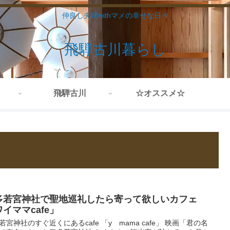
仲良し夫婦withマメの幸せな日々
飛騨古川暮らし
飛騨古川
☆オススメ☆
多若宮神社で聖地巡礼したら寄って欲しいカフェ
イママcafe」
若宮神社のすぐ近くにあるcafe 「y mama cafe」 映画「君の名