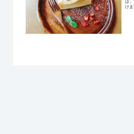
は」
けま