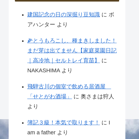
建国記念の日の深掘り豆知識
に
ボ
アハンター
より
🌽とうもろこし、種まきしました！
まだ芽は出てません【家庭菜園日記
｜高冷地｜セルトレイ育苗】
に
NAKASHIMA
より
飛騨古川の個室で飲める居酒屋
「せとがわ酒場」
に
奥さまは狩人
より
簿記３級！本気で取ります！
に
I
am a father
より