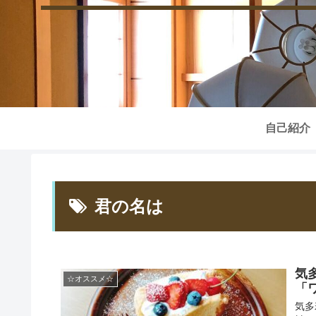
自己紹介
君の名は
気
☆オススメ☆
「ワ
気多