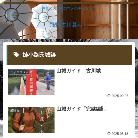
仲良し夫婦withマメの幸せな日々
飛騨古川暮らし
姉小路氏城跡
山城ガイド 古川城
☆オススメ☆
2025.09.27
山城ガイド「完結編⁉」
飛騨古川
2025.06.18