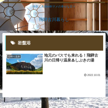
仲良し夫婦withマメの幸せな日々
飛騨古川暮らし
岩盤浴
地元のバスでも来れる！飛騨古
日帰り温泉
川の日帰り温泉♨しぶきの湯
2022.10.01