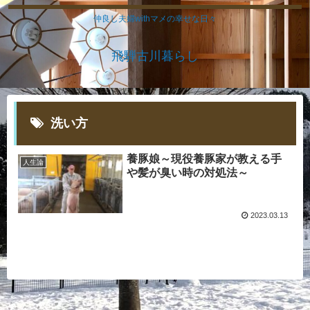
仲良し夫婦withマメの幸せな日々
飛騨古川暮らし
洗い方
養豚娘～現役養豚家が教える手
人生論
や髪が臭い時の対処法～
2023.03.13