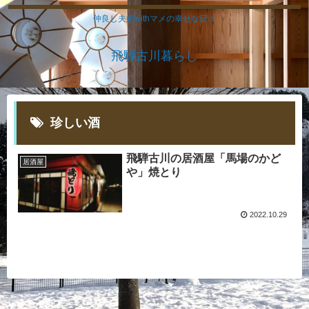
仲良し夫婦withマメの幸せな日々
飛騨古川暮らし
珍しい酒
飛騨古川の居酒屋「馬場のかど
居酒屋
や」焼とり
2022.10.29