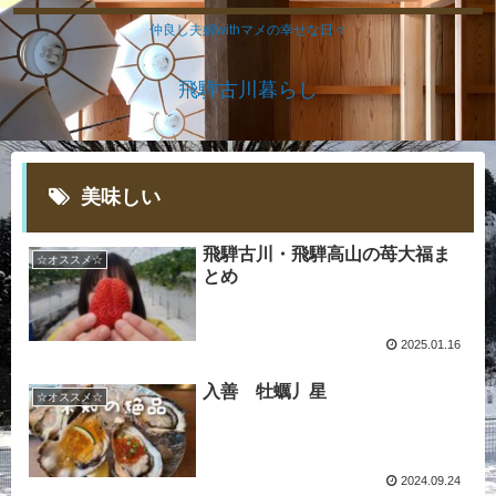
仲良し夫婦withマメの幸せな日々
飛騨古川暮らし
美味しい
飛騨古川・飛騨高山の苺大福ま
☆オススメ☆
とめ
2025.01.16
入善 牡蠣丿星
☆オススメ☆
2024.09.24