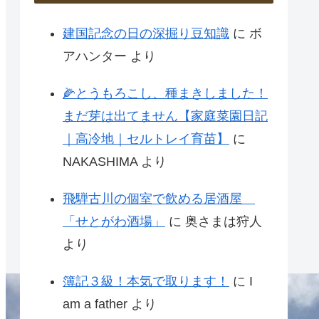
建国記念の日の深掘り豆知識
に
ボ
アハンター
より
🌽とうもろこし、種まきしました！
まだ芽は出てません【家庭菜園日記
｜高冷地｜セルトレイ育苗】
に
NAKASHIMA
より
飛騨古川の個室で飲める居酒屋
「せとがわ酒場」
に
奥さまは狩人
より
簿記３級！本気で取ります！
に
I
am a father
より