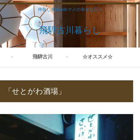
仲良し夫婦withマメの幸せな日々
飛騨古川暮らし
飛騨古川
☆オススメ☆
 「せとがわ酒場」