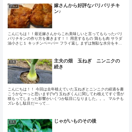
嫁さんから好評なパリパリチキ
グルメ
ン♪
こんにちは！！最近嫁さんからこれ美味しいと言ってもらったパリ
パリチキンの作り方を書きます！！ 用意するもの 鶏もも肉 サラダ
油小さじ１ キッチンペーパー フライ返し まずは無駄な水分をキ...
主夫の畑 玉ねぎ ニンニクの
主夫
続き
こんにちは！！ 今回は去年植えていた玉ねぎとニンニクの経過を書
こうかなーっと思います(^o^) 玉ねぎくんに関してわ植えてすぐ雪が
積もってしまった影響かいくつか駄目になりました。。。 マルチも
ズレるし駄目だーって...
じゃがいものその後
主夫