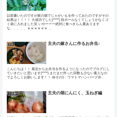
以前書いたのですが家の畑でじゃがいもを作ってみたのですがその
結果は！！！！ 大成功でした(*^^*) 段ボールなくてしょうがなくゴ
ミ袋に入れました笑 いやーーー絶対に食べきらん量あります
な、、、、、ｗｗｗｗｗｗ ...
主夫の嫁さんに作るお弁当♪
主夫
こんにちは！！ 最近からお弁当を作るようになったのでブログにし
ていきたいと思います(*^^*) まだまだ作った回数も少ない素人なの
でよろしくお願いします！！ 🍱その1：ウマトマハンバーグ弁...
主夫の畑にんにく、玉ねぎ編
主夫