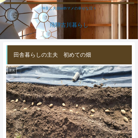
仲良し夫婦withマメの幸せな日々
飛騨古川暮らし
田舎暮らしの主夫 初めての畑
主夫