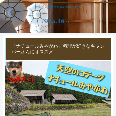
仲良し夫婦withマメの幸せな日々
飛騨古川暮らし
「ナチュールみやがわ」料理が好きなキャン
パーさんにオススメ
キャンプ