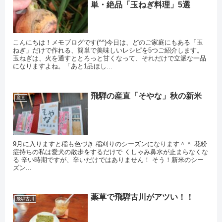
単・絶品「玉ねぎ料理」5選
こんにちは！メモブログです(^^)今日は、どのご家庭にもある「玉
ねぎ」だけで作れる、簡単で美味しいレシピを5つご紹介します。
玉ねぎは、火を通すととろっと甘くなって、それだけで立派な一品
になりますよね。「あと1品ほし...
飛騨の産直「そやな」秋の新米
産直
9月に入りますと稲も色づき 稲刈りのシーズンになります＾＾ 花粉
症持ちの私は愛犬の散歩をするだけで くしゃみ鼻水が止まらなくな
る 辛い時期ですが、辛いだけではありません！ そう！新米のシー
ズン...
薬草で飛騨古川がアツい！！
飛騨古川