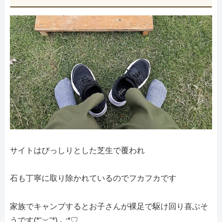
サイトはびっしりとした芝生で覆われ
石も丁寧に取り除かれているのでフカフカです
家族でキャンプするとお子さんが裸足で駆け回り喜ぶそ
うです(*˘︶˘*).｡.:*♡