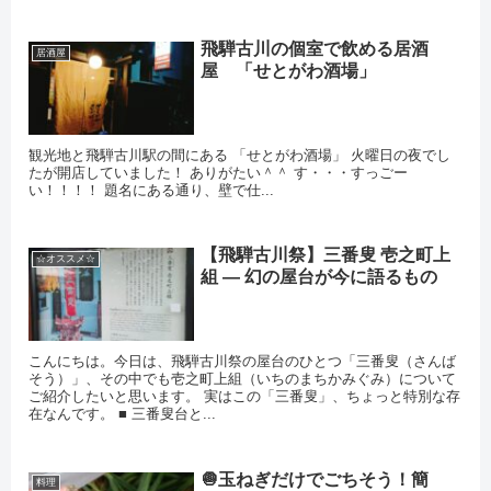
飛騨古川の個室で飲める居酒
居酒屋
屋 「せとがわ酒場」
観光地と飛騨古川駅の間にある 「せとがわ酒場」 火曜日の夜でし
たが開店していました！ ありがたい＾＾ す・・・すっごー
い！！！！ 題名にある通り、壁で仕...
【飛騨古川祭】三番叟 壱之町上
☆オススメ☆
組 ― 幻の屋台が今に語るもの
こんにちは。今日は、飛騨古川祭の屋台のひとつ「三番叟（さんば
そう）」、その中でも壱之町上組（いちのまちかみぐみ）について
ご紹介したいと思います。 実はこの「三番叟」、ちょっと特別な存
在なんです。 ■ 三番叟台と...
🧅玉ねぎだけでごちそう！簡
料理