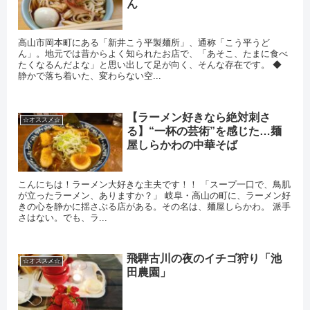
ん
高山市岡本町にある「新井こう平製麺所」、通称「こう平うど
ん」。地元では昔からよく知られたお店で、「あそこ、たまに食べ
たくなるんだよな」と思い出して足が向く、そんな存在です。 ◆
静かで落ち着いた、変わらない空...
【ラーメン好きなら絶対刺さ
☆オススメ☆
る】“一杯の芸術”を感じた…麺
屋しらかわの中華そば
こんにちは！ラーメン大好きな主夫です！！ 「スープ一口で、鳥肌
が立ったラーメン、ありますか？」 岐阜・高山の町に、ラーメン好
きの心を静かに揺さぶる店がある。その名は、麺屋しらかわ。 派手
さはない。でも、ラ...
飛騨古川の夜のイチゴ狩り「池
☆オススメ☆
田農園」