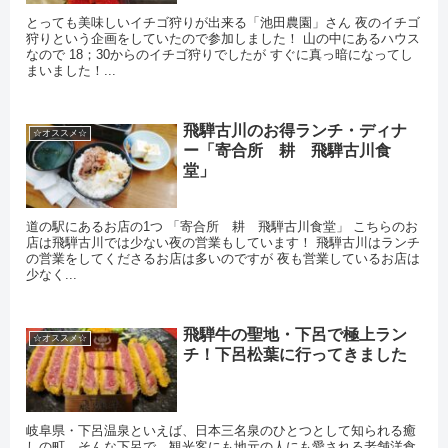
とっても美味しいイチゴ狩りが出来る「池田農園」さん 夜のイチゴ
狩りという企画をしていたので参加しました！ 山の中にあるハウス
なので 18；30からのイチゴ狩りでしたが すぐに真っ暗になってし
まいました！...
飛騨古川のお得ランチ・ディナ
☆オススメ☆
ー「寄合所 耕 飛騨古川食
堂」
道の駅にあるお店の1つ 「寄合所 耕 飛騨古川食堂」 こちらのお
店は飛騨古川では少ない夜の営業もしています！ 飛騨古川はランチ
の営業をしてくださるお店は多いのですが 夜も営業しているお店は
少なく...
飛騨牛の聖地・下呂で極上ラン
☆オススメ☆
チ！下呂松葉に行ってきました
岐阜県・下呂温泉といえば、日本三名泉のひとつとして知られる癒
しの町。そんな下呂で、観光客にも地元の人にも愛される老舗洋食