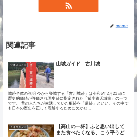
mame
関連記事
山城ガイド 古川城
☆オススメ☆
城跡全体の説明 今から登城する「古川城跡」は令和6年2月21日に
歴史的価値が評価され国史跡に指定された「姉小路氏城跡」の一つ
です。 昔の人たちが生活していた痕跡を「遺跡」といい、その中で
も日本の歴史を正しく理解するために欠かせ...
【高山の一杯】ふと思い出して
☆オススメ☆
また食べたくなる、こう平うど