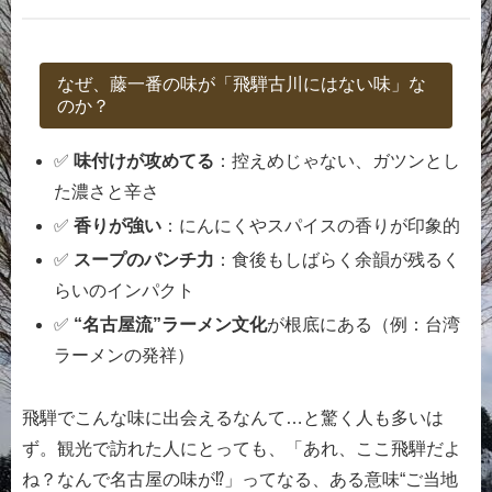
なぜ、藤一番の味が「飛騨古川にはない味」な
のか？
✅
味付けが攻めてる
：控えめじゃない、ガツンとし
た濃さと辛さ
✅
香りが強い
：にんにくやスパイスの香りが印象的
✅
スープのパンチ力
：食後もしばらく余韻が残るく
らいのインパクト
✅
“名古屋流”ラーメン文化
が根底にある（例：台湾
ラーメンの発祥）
飛騨でこんな味に出会えるなんて…と驚く人も多いは
ず。観光で訪れた人にとっても、「あれ、ここ飛騨だよ
ね？なんで名古屋の味が⁉」ってなる、ある意味“ご当地