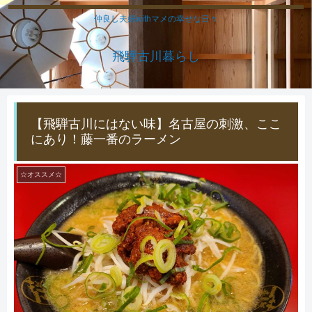
仲良し夫婦withマメの幸せな日々
飛騨古川暮らし
【飛騨古川にはない味】名古屋の刺激、ここ
にあり！藤一番のラーメン
☆オススメ☆