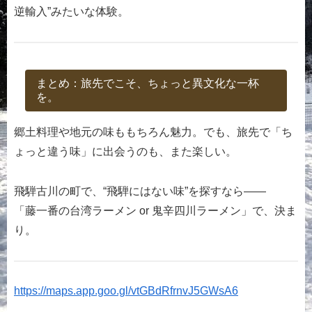
逆輸入”みたいな体験。
まとめ：旅先でこそ、ちょっと異文化な一杯
を。
郷土料理や地元の味ももちろん魅力。でも、旅先で「ち
ょっと違う味」に出会うのも、また楽しい。
飛騨古川の町で、“飛騨にはない味”を探すなら――
「藤一番の台湾ラーメン or 鬼辛四川ラーメン」で、決ま
り。
https://maps.app.goo.gl/vtGBdRfrnvJ5GWsA6