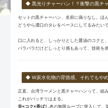
◆ 黒光りチャーハン！？衝撃の黒チ
セットの黒チャーハン、名前に偽りなし。ほ
どうやら濃口のタレをベースにしてるみたい
口に入れると、しっかりとした醤油のコクと
パラパラだけどしっとり感もあって、技術を
◆ W炭水化物の背徳感、それでもや
正直、台湾ラーメンと黒チャーハンって、組
これがバッチリはまる。
辛×コク×香ばしさ
の無限ループに突入して、