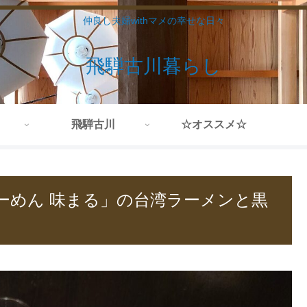
仲良し夫婦withマメの幸せな日々
飛騨古川暮らし
飛騨古川
☆オススメ☆
ーめん 味まる」の台湾ラーメンと黒