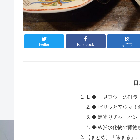
Twitter
Facebook
はてブ
目
◆ 一見フツーの町
◆ ピリッと辛ウマ！
◆ 黒光りチャーハン
◆ W炭水化物の背徳
【まとめ】「味まる」