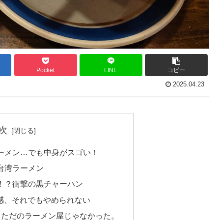
Pocket
LINE
コピー
2025.04.23
次
ラーメン…でも中身がスゴい！
台湾ラーメン
！？衝撃の黒チャーハン
感、それでもやめられない
、ただのラーメン屋じゃなかった。