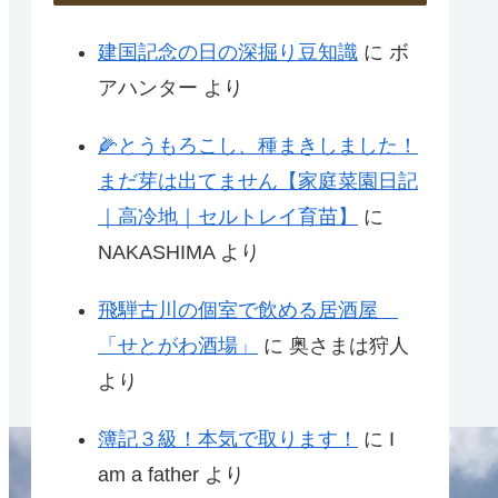
建国記念の日の深掘り豆知識
に
ボ
アハンター
より
🌽とうもろこし、種まきしました！
まだ芽は出てません【家庭菜園日記
｜高冷地｜セルトレイ育苗】
に
NAKASHIMA
より
飛騨古川の個室で飲める居酒屋
「せとがわ酒場」
に
奥さまは狩人
より
簿記３級！本気で取ります！
に
I
am a father
より