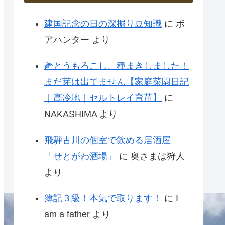
建国記念の日の深掘り豆知識
に
ボ
アハンター
より
🌽とうもろこし、種まきしました！
まだ芽は出てません【家庭菜園日記
｜高冷地｜セルトレイ育苗】
に
NAKASHIMA
より
飛騨古川の個室で飲める居酒屋
「せとがわ酒場」
に
奥さまは狩人
より
簿記３級！本気で取ります！
に
I
am a father
より