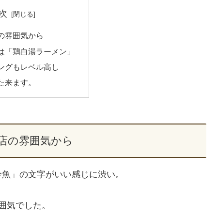
次
の雰囲気から
は「鶏白湯ラーメン」
ングもレベル高し
た来ます。
店の雰囲気から
吟魚」の文字がいい感じに渋い。
。
囲気でした。