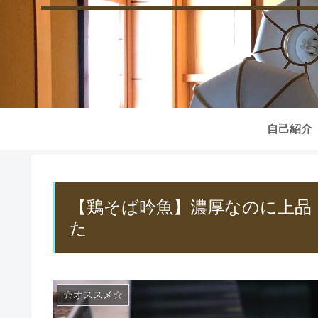
自己紹介
【鶏そば吟魚】濃厚なのに上品
た
☆オススメ☆