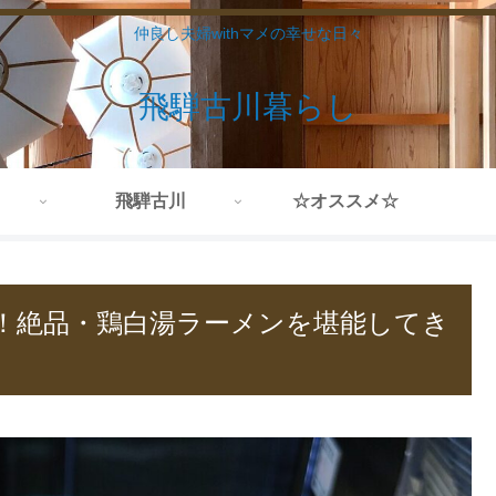
仲良し夫婦withマメの幸せな日々
飛騨古川暮らし
飛騨古川
☆オススメ☆
！絶品・鶏白湯ラーメンを堪能してき