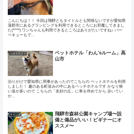
こんにちは！！ 今回は飛騨ともタイトルとも関係ないですが愛知県
蒲郡市にあるグランピングを利用できるところにお邪魔してきまし
た(*^^*) ワンちゃんも利用できるところはありがたいですね♪ バー
ベキューもで...
ペットホテル「わん’sルーム」高
☆オススメ☆
山市
泊りがけで愛知県に用事があったのでこちらの ペットホテルを利用
しました！ 趣のある町並みの中にあるペッチホテルです かなり狭
い道が多いので こちらの「友好の丘」に車を停めてから 歩いてい
か...
飛騨市森林公園キャンプ場〜設
キャンプ
備と備品がいい！ビギナーにオ
ススメ〜