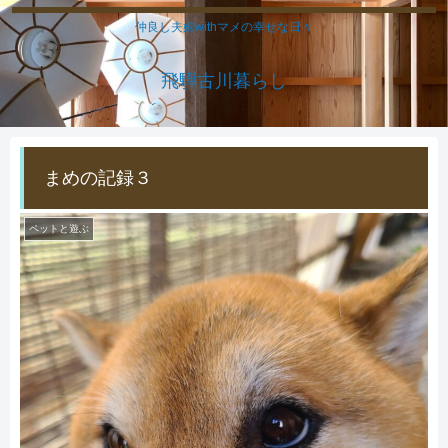
仲良し夫婦withマメの幸せな日々
飛騨古川暮らし
まめの記録３
ペットと遊ぶ