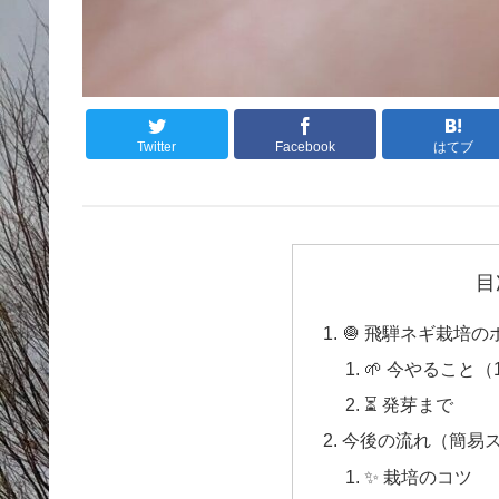
Twitter
Facebook
はてブ
目
🧅 飛騨ネギ栽培
🌱 今やること
⏳ 発芽まで
今後の流れ（簡易
✨ 栽培のコツ