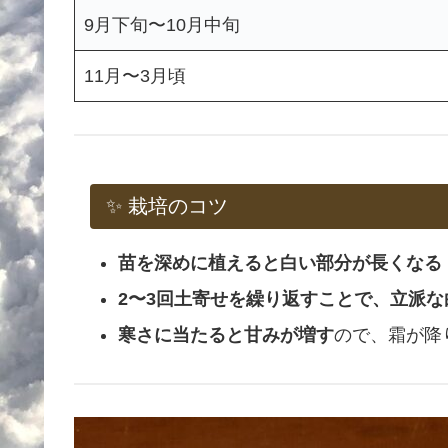
9月下旬〜10月中旬
11月〜3月頃
✨ 栽培のコツ
苗を深めに植えると白い部分が長くなる
2〜3回土寄せを繰り返すことで、立派な
寒さに当たると甘みが増す
ので、霜が降