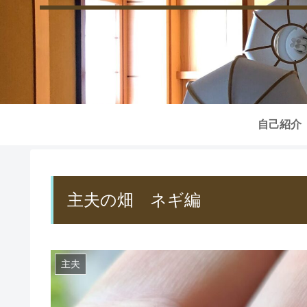
自己紹介
主夫の畑 ネギ編
主夫