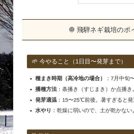
🧅 飛騨ネギ栽培の
🌱 今やること（1日目〜発芽まで）
種まき時期（高冷地の場合）
：7月中旬
播種方法
：条播き（すじまき）か点播き
発芽適温
：15〜25℃前後。暑すぎると
水やり
：乾燥に弱いので、土が乾かない