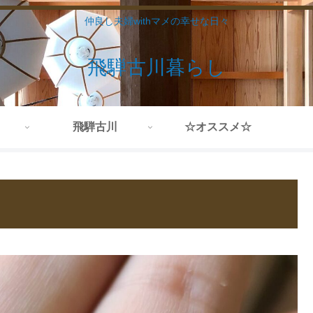
仲良し夫婦withマメの幸せな日々
飛騨古川暮らし
飛騨古川
☆オススメ☆