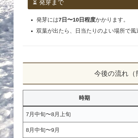
⏳ 発芽まで
発芽には
7日〜10日程度
かかります。
双葉が出たら、日当たりのよい場所で風
今後の流れ（
時期
7月中旬〜8月上旬
8月中旬〜9月