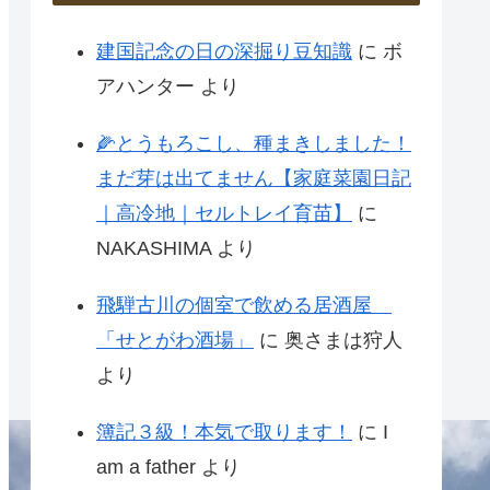
建国記念の日の深掘り豆知識
に
ボ
アハンター
より
🌽とうもろこし、種まきしました！
まだ芽は出てません【家庭菜園日記
｜高冷地｜セルトレイ育苗】
に
NAKASHIMA
より
飛騨古川の個室で飲める居酒屋
「せとがわ酒場」
に
奥さまは狩人
より
簿記３級！本気で取ります！
に
I
am a father
より