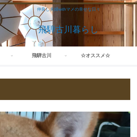
仲良し夫婦withマメの幸せな日々
飛騨古川暮らし
飛騨古川
☆オススメ☆