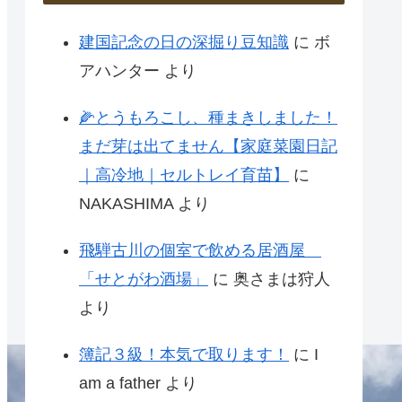
建国記念の日の深掘り豆知識
に
ボ
アハンター
より
🌽とうもろこし、種まきしました！
まだ芽は出てません【家庭菜園日記
｜高冷地｜セルトレイ育苗】
に
NAKASHIMA
より
飛騨古川の個室で飲める居酒屋
「せとがわ酒場」
に
奥さまは狩人
より
簿記３級！本気で取ります！
に
I
am a father
より