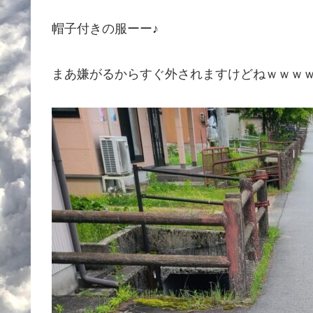
帽子付きの服ーー♪
まあ嫌がるからすぐ外されますけどねｗｗｗ