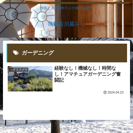
仲良し夫婦withマメの幸せな日々
飛騨古川暮らし
ガーデニング
経験なし！機械なし！時間な
☆オススメ☆
し！アマチュアガーデニング奮
闘記
2024.04.23