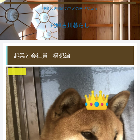
仲良し夫婦withマメの幸せな日々
飛騨古川暮らし
起業と会社員 構想編
ダイエット