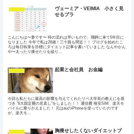
ヴェーミア・VEIMIA 小さく見
ダイエット
せるブラ
こんにちは〜妻です〜 時の流れは早いもので、飛騨に来て5年目に
なりました 今年で私は28歳！三十路も間近！！ ブログを始めたこ
ろは毎日執筆を目標にダイエット記事を書いていました なんやかん
や〜太ったり痩せたりを繰り...
起業と会社員 お金編
ダイエット
今回も私たちに最高の影響を与えてくれたリベ大学長の教えにを基
づき ”6大固定費の見直し”をしました！！ 通信費 格安SIM 楽天モ
バイルに乗りかえました！ 元はauのiPhoneを使っていたのです
が、楽天モ...
胸痩せしたくないダイエットブ
ダイエット