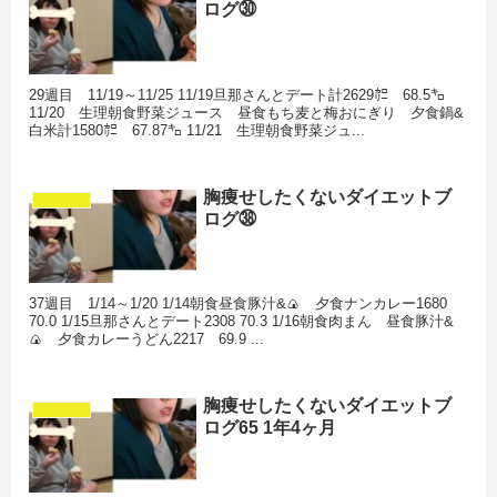
ログ㉚
29週目 11/19～11/25 11/19旦那さんとデート計2629㌍ 68.5㌔
11/20 生理朝食野菜ジュース 昼食もち麦と梅おにぎり 夕食鍋&
白米計1580㌍ 67.87㌔ 11/21 生理朝食野菜ジュ...
胸痩せしたくないダイエットブ
ダイエット
ログ㊳
37週目 1/14～1/20 1/14朝食昼食豚汁&🍙 夕食ナンカレー1680
70.0 1/15旦那さんとデート2308 70.3 1/16朝食肉まん 昼食豚汁&
🍙 夕食カレーうどん2217 69.9 ...
胸痩せしたくないダイエットブ
ダイエット
ログ65 1年4ヶ月