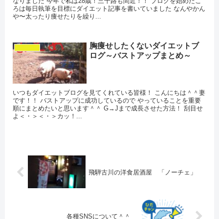
なりました 今年で私は28歳！三十路も間近！！ ブログを始めたこ
ろは毎日執筆を目標にダイエット記事を書いていました なんやかん
や〜太ったり痩せたりを繰り...
胸痩せしたくないダイエットブ
ダイエット
ログ～バストアップまとめ～
いつもダイエットブログを見てくれている皆様！ こんにちは＾＾妻
です！！ バストアップに成功しているので やっていることを重要
順にまとめたいと思います＾＾ G→Jまで成長させた方法！ 刮目せ
よ＜・＞＜・＞カッ！...
飛騨古川の洋食居酒屋 「ノーチェ」
各種SNSについて＾＾