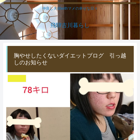
仲良し夫婦withマメの幸せな日々
飛騨古川暮らし
胸やせしたくないダイエットブログ 引っ越
しのお知らせ
ダイエット