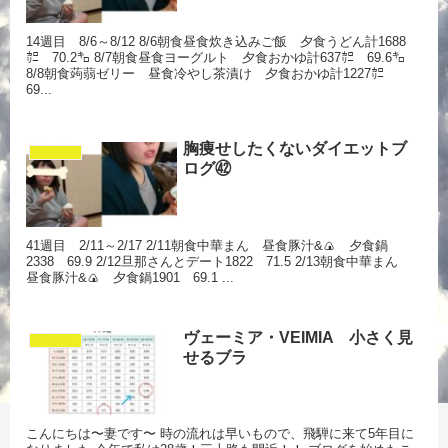
14週目 8/6～8/12 8/6朝食昼食炊き込みご飯 夕食うどん計1688
㌍ 70.2㌔ 8/7朝食昼食ヨーグルト 夕食おかゆ計637㌍ 69.6㌔
8/8朝食蒟蒻ゼリー 昼食冷やし茶漬け 夕食おかゆ計1227㌍
69...
胸痩せしたくないダイエットブ
ダイエット
ログ㊷
41週目 2/11～2/17 2/11朝食中華まん 昼食豚汁&🍙 夕食鍋
2338 69.9 2/12旦那さんとデート1822 71.5 2/13朝食中華まん
昼食豚汁&🍙 夕食鍋1901 69.1 ...
ヴェーミア・VEIMIA 小さく見
ダイエット
せるブラ
こんにちは〜妻です〜 時の流れは早いもので、飛騨に来て5年目に