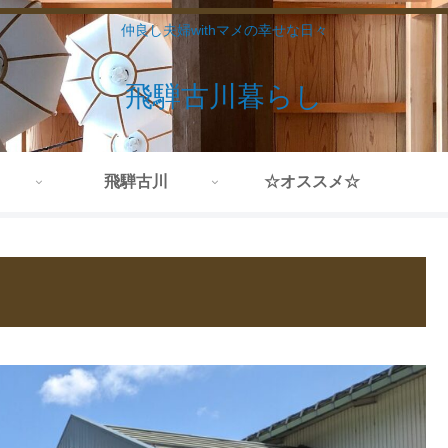
仲良し夫婦withマメの幸せな日々
飛騨古川暮らし
飛騨古川
☆オススメ☆