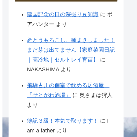
建国記念の日の深掘り豆知識
に
ボ
アハンター
より
🌽とうもろこし、種まきしました！
まだ芽は出てません【家庭菜園日記
｜高冷地｜セルトレイ育苗】
に
NAKASHIMA
より
飛騨古川の個室で飲める居酒屋
「せとがわ酒場」
に
奥さまは狩人
より
簿記３級！本気で取ります！
に
I
am a father
より