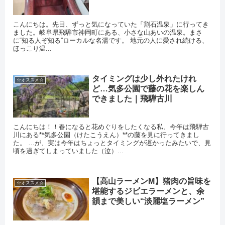
こんにちは。先日、ずっと気になっていた「割石温泉」に行ってき
ました。岐阜県飛騨市神岡町にある、小さな山あいの温泉。まさ
に“知る人ぞ知る”ローカルな名湯です。 地元の人に愛され続ける、
ほっこり温...
タイミングは少し外れたけれ
☆オススメ☆
ど…気多公園で藤の花を楽しん
できました｜飛騨古川
こんにちは！！春になると花めぐりをしたくなる私、今年は飛騨古
川にある**気多公園（けたこうえん）**の藤を見に行ってきまし
た。 …が、実は今年はちょっとタイミングが遅かったみたいで、見
頃を過ぎてしまっていました（泣）...
【高山ラーメンM】猪肉の旨味を
☆オススメ☆
堪能するジビエラーメンと、余
韻まで美しい“淡麗塩ラーメン”