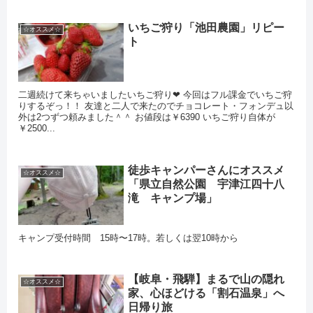
いちご狩り「池田農園」リピー
☆オススメ☆
ト
二週続けて来ちゃいましたいちご狩り❤ 今回はフル課金でいちご狩
りするぞっ！！ 友達と二人で来たのでチョコレート・フォンデュ以
外は2つずつ頼みました＾＾ お値段は￥6390 いちご狩り自体が
￥2500...
徒歩キャンパーさんにオススメ
☆オススメ☆
「県立自然公園 宇津江四十八
滝 キャンプ場」
キャンプ受付時間 15時〜17時。若しくは翌10時から
【岐阜・飛騨】まるで山の隠れ
☆オススメ☆
家、心ほどける「割石温泉」へ
日帰り旅