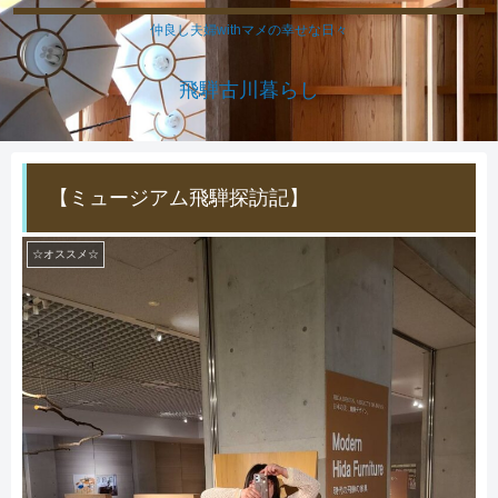
仲良し夫婦withマメの幸せな日々
飛騨古川暮らし
【ミュージアム飛騨探訪記】
☆オススメ☆