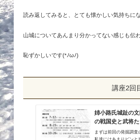
読み返してみると、とても懐かしい気持ちに
山城についてあんまり分かってない感じも伝
恥ずかしいです(*ﾉωﾉ)
講座2回
姉小路氏城趾の文
の戦国史と武将た
まずは前回の発掘調査
私達にはあまりピンと