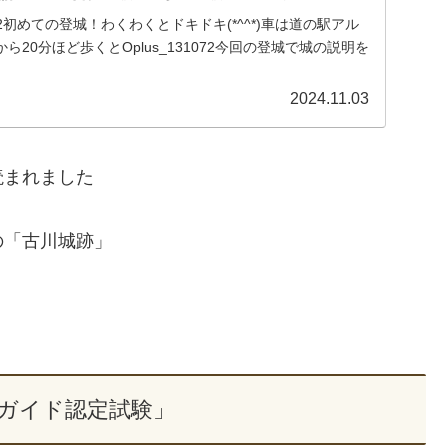
072初めての登城！わくわくとドキドキ(*^^*)車は道の駅アル
20分ほど歩くとOplus_131072今回の登城で城の説明を
2024.11.03
読まれました
の「古川城跡」
17「ガイド認定試験」