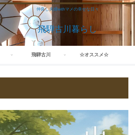
仲良し夫婦withマメの幸せな日々
飛騨古川暮らし
飛騨古川
☆オススメ☆