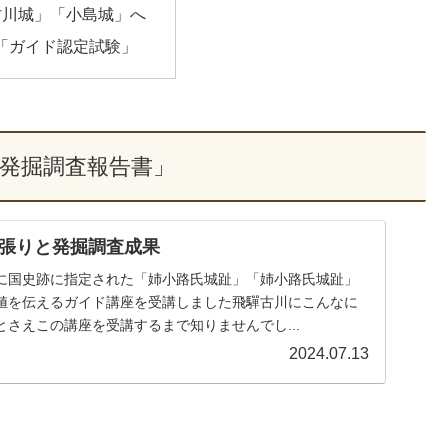
古川城」「小島城」へ
/17「ガイド認定試験」
「発掘調査報告書」
縄張りと発掘調査成果
に国史跡に指定された「姉小路氏城趾」「姉小路氏城趾」
値を伝えるガイド講座を受講しました飛驒古川にこんなに
さえこの講座を受講するまで知りませんでし...
2024.07.13