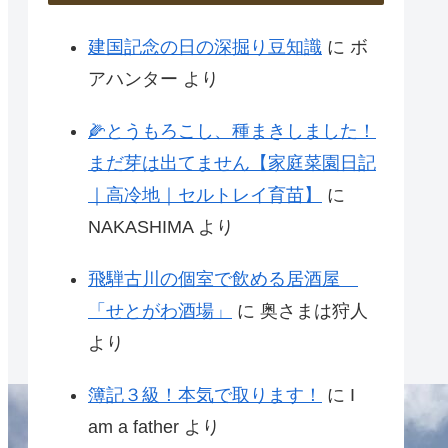
建国記念の日の深掘り豆知識
に
ボ
アハンター
より
🌽とうもろこし、種まきしました！
まだ芽は出てません【家庭菜園日記
｜高冷地｜セルトレイ育苗】
に
NAKASHIMA
より
飛騨古川の個室で飲める居酒屋
「せとがわ酒場」
に
奥さまは狩人
より
簿記３級！本気で取ります！
に
I
am a father
より