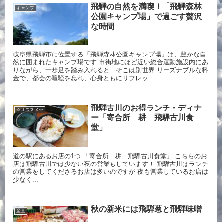
飛騨の自然を満喫！「飛騨森林
キャンプ
公園キャンプ場」で過ごす贅沢
な時間
岐阜県飛騨市に位置する「飛騨森林公園キャンプ場」は、豊かな自
然に囲まれたキャンプ場です 市街地にほど近い総合運動施設内にあ
りながら、一歩足を踏み入れると、そこは別世界 リーズナブルな料
金で、都会の喧騒を忘れ、心身ともにリフレッ...
飛騨古川のお得ランチ・ディナ
☆オススメ☆
ー「寄合所 耕 飛騨古川食
堂」
道の駅にあるお店の1つ 「寄合所 耕 飛騨古川食堂」 こちらのお
店は飛騨古川では少ない夜の営業もしています！ 飛騨古川はランチ
の営業をしてくださるお店は多いのですが 夜も営業しているお店は
少なく...
秋の新米には飛騨葱と飛騨味噌
産直