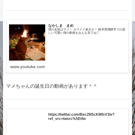
なかしま まめ
僕の名前はマメ！ カワイイ柴犬さ！ 岐阜県飛騨市での楽
しい可愛い僕の動画をみんな見てね♡
www.youtube.com
マメちゃんの誕生日の動画があります＾＾
https://twitter.com/BecZN5cKMfsV3lv?
ref_src=twsrc%5Etfw