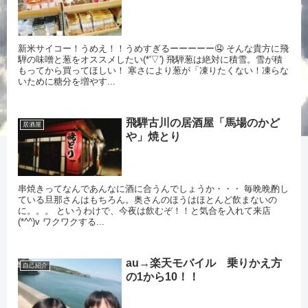
新米サイコー！うめえ！！うめすぎるーーーーー🤤 そんな貴方に飛
騨の味噌と葱をオススメしたい(*'▽') 飛騨葱は絶対に積雪。雪が積
もってから買ってほしい！ 寒さにより葱が「凍りたくない！凍らな
いために糖分を増やす...
飛騨古川の居酒屋「馬場のかど
居酒屋
や」焼とり
串焼きってなんであんなに酒に合うんでしょうか・・・ 毎晩晩酌し
ている旦那さんはもちろん。奥さんのほうはほとんど飲まないの
に。。。 というわけで、今夜は飲むぞ！！と気合を入れて来店
(*^^)v ワクワクする...
au→楽天モバイル 乗りかえ方
自己紹介
の1から10！！