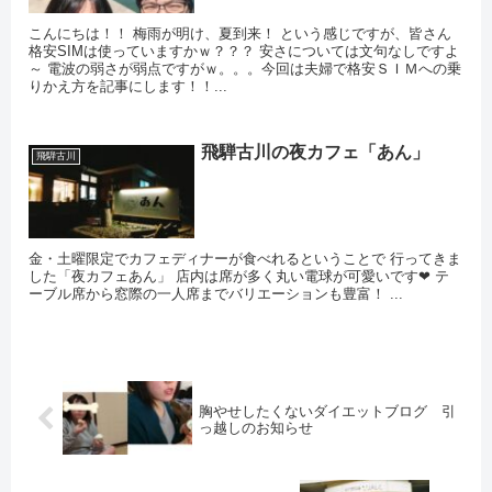
こんにちは！！ 梅雨が明け、夏到来！ という感じですが、皆さん
格安SIMは使っていますかｗ？？？ 安さについては文句なしですよ
～ 電波の弱さが弱点ですがｗ。。。今回は夫婦で格安ＳＩＭへの乗
りかえ方を記事にします！！...
飛騨古川の夜カフェ「あん」
飛騨古川
金・土曜限定でカフェディナーが食べれるということで 行ってきま
した「夜カフェあん」 店内は席が多く丸い電球が可愛いです❤ テ
ーブル席から窓際の一人席までバリエーションも豊富！ ...
胸やせしたくないダイエットブログ 引
っ越しのお知らせ