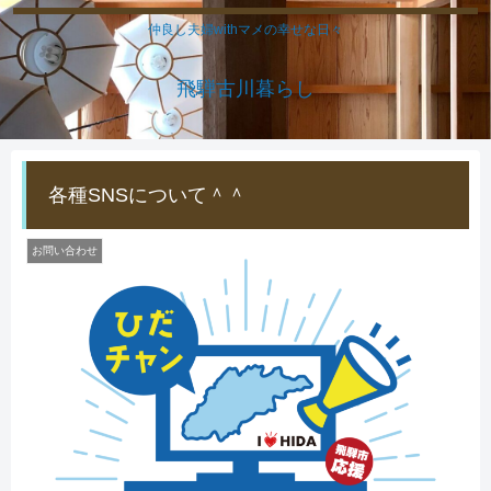
仲良し夫婦withマメの幸せな日々
飛騨古川暮らし
各種SNSについて＾＾
お問い合わせ