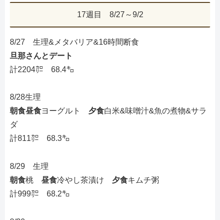
17週目 8/27～9/2
8/27 生理&メタバリア&16時間断食
旦那さんとデート
計2204㌍ 68.4㌔
8/28生理
朝食昼食
ヨーグルト
夕食
白米&味噌汁&魚の煮物&サラ
ダ
計811㌍ 68.3㌔
8/29 生理
朝食
桃
昼食
冷やし茶漬け
夕食
キムチ粥
計999㌍ 68.2㌔