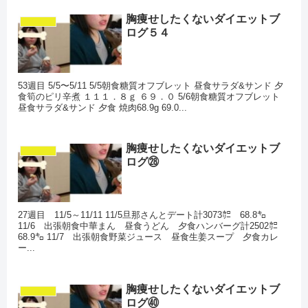
胸痩せしたくないダイエットブ
ダイエット
ログ５４
53週目 5/5〜5/11 5/5朝食糖質オフブレット 昼食サラダ&サンド 夕
食筍のピリ辛煮 １１１．８ｇ ６９．０ 5/6朝食糖質オフブレット
昼食サラダ&サンド 夕食 焼肉68.9g 69.0...
胸痩せしたくないダイエットブ
ダイエット
ログ㉘
27週目 11/5～11/11 11/5旦那さんとデート計3073㌍ 68.8㌔
11/6 出張朝食中華まん 昼食うどん 夕食ハンバーグ計2502㌍
68.9㌔ 11/7 出張朝食野菜ジュース 昼食生姜スープ 夕食カレ
ー...
胸痩せしたくないダイエットブ
ダイエット
ログ㊵