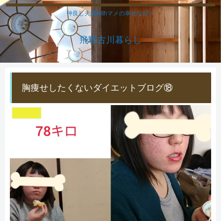
仲良し夫婦withマメの幸せな日々
飛騨古川暮らし
胸痩せしたくないダイエットブログ⑱
ダイエット