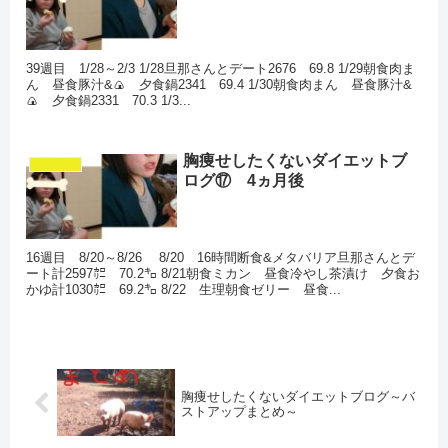
39週目 1/28～2/3 1/28旦那さんとデート2676 69.8 1/29朝食肉ま
ん 昼食豚汁&🍙 夕食鍋2341 69.4 1/30朝食肉まん 昼食豚汁&
🍙 夕食鍋2331 70.3 1/3...
胸痩せしたくないダイエットブ
ダイエット
ログ⑰ 4ヵ月後
16週目 8/20～8/26 8/20 16時間断食&メタバリア旦那さんとデ
ート計2597㌍ 70.2㌔ 8/21朝食ミカン 昼食冷やし茶漬け 夕食お
かゆ計1030㌍ 69.2㌔ 8/22 生理朝食ゼリー 昼食...
胸痩せしたくないダイエットブログ～バ
ストアップまとめ～