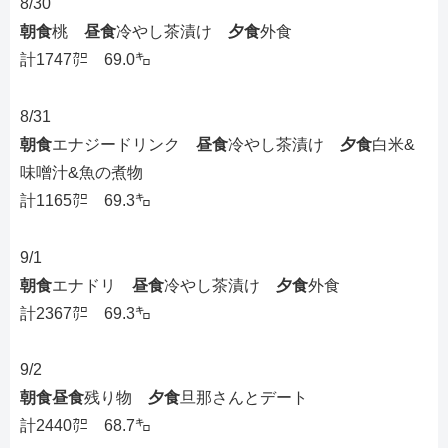
8/30
朝食
桃
昼食
冷やし茶漬け
夕食
外食
計1747㌍ 69.0㌔
8/31
朝食
エナジードリンク
昼食
冷やし茶漬け
夕食
白米&
味噌汁&魚の煮物
計1165㌍ 69.3㌔
9/1
朝食
エナドリ
昼食
冷やし茶漬け
夕食
外食
計2367㌍ 69.3㌔
9/2
朝食昼食
残り物
夕食
旦那さんとデート
計2440㌍ 68.7㌔