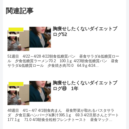
関連記事
胸痩せしたくないダイエットブ
ダイエット
ログ52
51週目 4/22～4/28 4/22朝食低糖質パン 昼食サラダ&低糖質ロー
ル 夕食低糖質ラーメン70.2 100.1ｇ 4/23朝食低糖質パン 昼食
サラダ&低糖質ロール 夕食焼き肉70.0 64.9ｇ4/24...
胸痩せしたくないダイエットブ
ダイエット
ログ㊾ 1年
48週目 4/1～4/7 4/1朝食肉まん 昼食野菜が取れるパスタサラ
ダ 夕食豆腐ハンバーグ&豚汁395.1ｇ 69.3 4/2旦那さんとデート
177.1ｇ 71.0 4/3朝食全粒粉フレンチトースト 昼食マック...